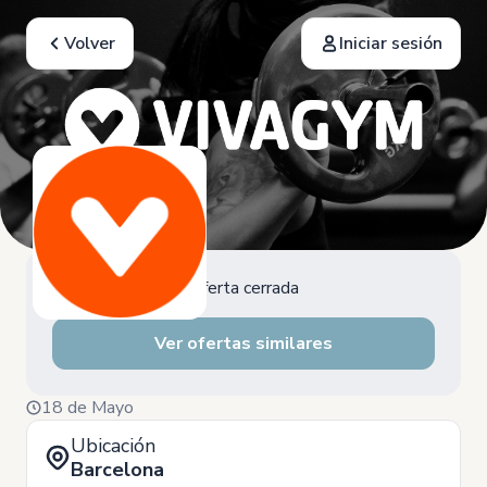
Volver
Iniciar sesión
Oferta cerrada
Ver ofertas similares
18 de Mayo
Ubicación
Barcelona