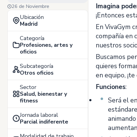
Imagina poder
26 de Noviembre
¡Entonces est
Ubicación
Madrid
En VivaGym cr
compañía en c
Categoría
nuestros socio
Profesiones, artes y
oficios
Buscamos perso
quieres formar
Subcategoría
Otros oficios
en equipo, ¡t
Funciones
:
Sector
Salud, bienestar y
Será el en
fitness
estándare
Jornada laboral
animando a
Parcial indiferente
aumentand
Modalidad de trabajo