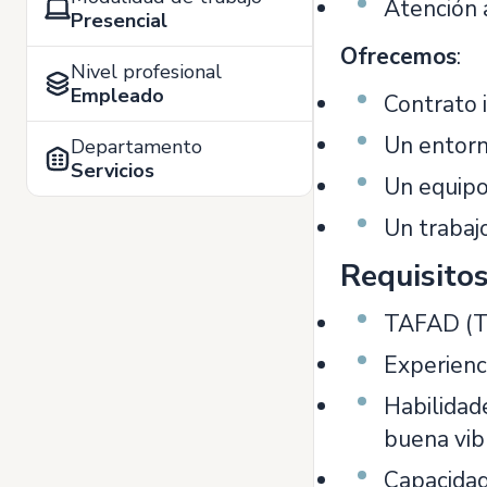
Atención a
Presencial
Ofrecemos
:
Nivel profesional
Empleado
Contrato i
Un entorn
Departamento
Servicios
Un equipo
Un trabajo
Requisito
TAFAD (Té
Experienc
Habilidade
buena vibr
Capacidad