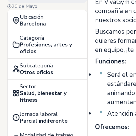
En VivaGym cr
20 de Mayo
compañía en c
Ubicación
nuestros socio
Barcelona
Buscamos perso
Categoría
quieres formar
Profesiones, artes y
en equipo, ¡t
oficios
Funciones:
Subcategoría
Otros oficios
Será el en
estándare
Sector
animando a
Salud, bienestar y
fitness
aumentand
Atención a
Jornada laboral
Parcial indiferente
Ofrecemos:
Modalidad de trabajo