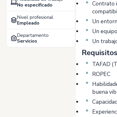
Contrato i
No especificado
compatibil
Nivel profesional
Un entorn
Empleado
Un equipo
Departamento
Un trabajo
Servicios
Requisito
TAFAD (Té
ROPEC
Habilidade
buena vibr
Capacidad
Experienc